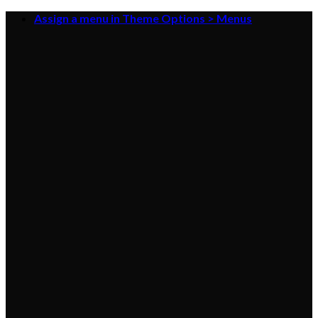
Skip
Assign a menu in Theme Options > Menus
to
content