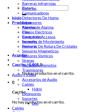
Barreras Infrarrojas
Buscar
Baterias
por:
Comunicadores
Inicio
Detectores De Humo
Productos
Expansores
Alarmas
Paneles de Alarma
Cercos Electricos
Pilas
Control de Accesos
Receptores
Incendio
Sensores de Movimiento
Portería
Sensores De Rotura De Cristales
Sensores Magneticos
Acceder
Sensores Sismicos
Sirenas
Carrito /
0.00
$
0
Teclados y Remotos
Trasmisores
No hay productos en el carrito.
Audio y Video
Accesorios de Audio
0
Cables
Hdmi
Carrito
Extensores
Soportes
No hay productos en el carrito.
Led
Cables