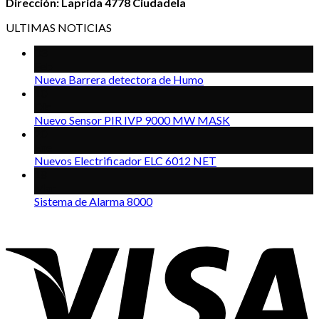
Dirección: Laprida 4778 Ciudadela
ULTIMAS NOTICIAS
03
Feb
Nueva Barrera detectora de Humo
10
Dic
Nuevo Sensor PIR IVP 9000 MW MASK
20
Ene
Nuevos Electrificador ELC 6012 NET
18
Mar
Sistema de Alarma 8000