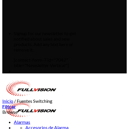
Signup for our newsletter to get
notified about sales and new
products. Add any text here or
remove it.
[contact-form-7 id="7042"
title="Newsletter Vertical"]
Inicio
/
Fuentes Switching
Filtrar
Browse
Alarmas
Accesorios de Alarma