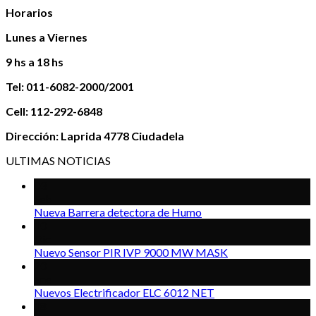
Horarios
Lunes a Viernes
9 hs a 18 hs
Tel: 011-6082-2000/2001
Cell: 112-292-6848
Dirección: Laprida 4778 Ciudadela
ULTIMAS NOTICIAS
03
Feb
Nueva Barrera detectora de Humo
10
Dic
Nuevo Sensor PIR IVP 9000 MW MASK
20
Ene
Nuevos Electrificador ELC 6012 NET
18