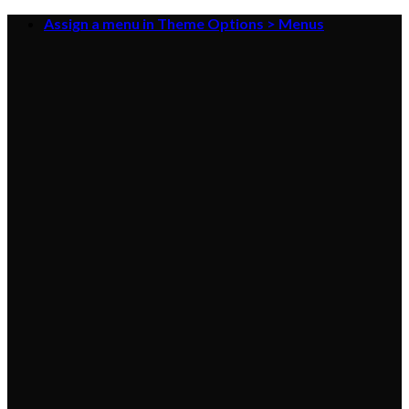
Skip
Assign a menu in Theme Options > Menus
to
content