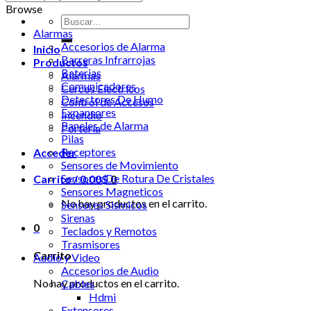
Browse
Buscar
Alarmas
por:
Accesorios de Alarma
Inicio
Barreras Infrarrojas
Productos
Baterias
Alarmas
Comunicadores
Cercos Electricos
Detectores De Humo
Control de Accesos
Expansores
Incendio
Paneles de Alarma
Portería
Pilas
Receptores
Acceder
Sensores de Movimiento
Sensores De Rotura De Cristales
Carrito /
0.00
$
0
Sensores Magneticos
No hay productos en el carrito.
Sensores Sismicos
Sirenas
0
Teclados y Remotos
Trasmisores
Carrito
Audio y Video
Accesorios de Audio
No hay productos en el carrito.
Cables
Hdmi
Extensores