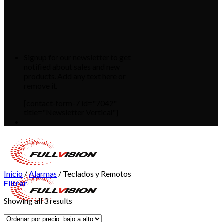
Signup for our newsletter to get
notified about sales and new
products. Add any text here or
remove it.
[contact-form-7 id="7042"
title="Newsletter Vertical"]
Inicio
/
Alarmas
/
Teclados y Remotos
Filtrar
Showing all 3 results