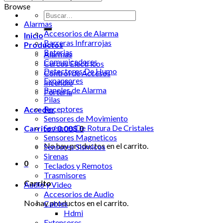
Browse
Buscar
Alarmas
por:
Accesorios de Alarma
Inicio
Barreras Infrarrojas
Productos
Baterias
Alarmas
Comunicadores
Cercos Electricos
Detectores De Humo
Control de Accesos
Expansores
Incendio
Paneles de Alarma
Portería
Pilas
Receptores
Acceder
Sensores de Movimiento
Sensores De Rotura De Cristales
Carrito /
0.00
$
0
Sensores Magneticos
No hay productos en el carrito.
Sensores Sismicos
Sirenas
0
Teclados y Remotos
Trasmisores
Carrito
Audio y Video
Accesorios de Audio
No hay productos en el carrito.
Cables
Hdmi
Extensores