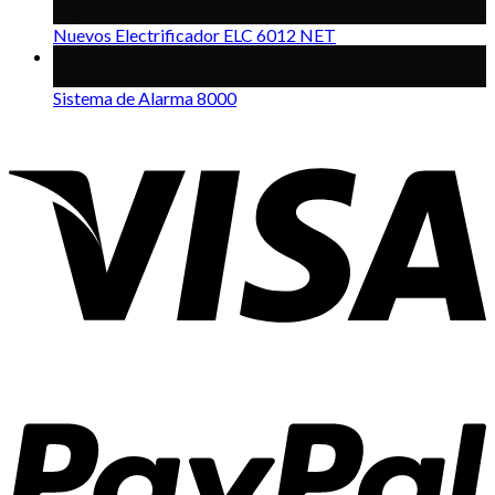
Ene
Nuevos Electrificador ELC 6012 NET
18
Mar
Sistema de Alarma 8000