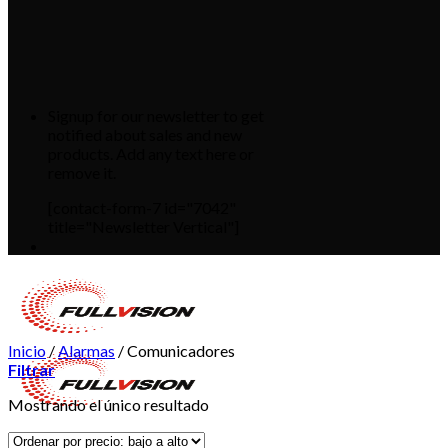
Signup for our newsletter to get
notified about sales and new
products. Add any text here or
remove it.
[contact-form-7 id="7042"
title="Newsletter Vertical"]
Inicio
/
Alarmas
/
Comunicadores
Filtrar
Mostrando el único resultado