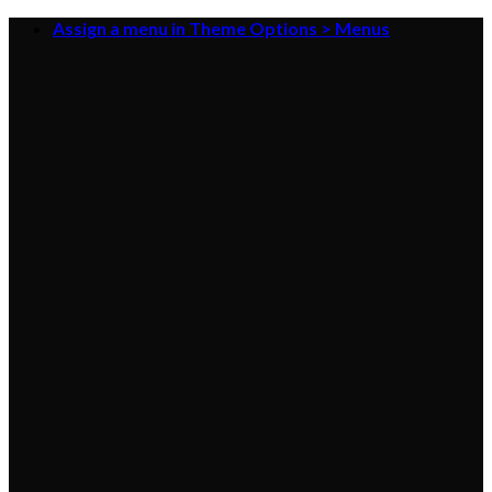
Skip
Assign a menu in Theme Options > Menus
to
content