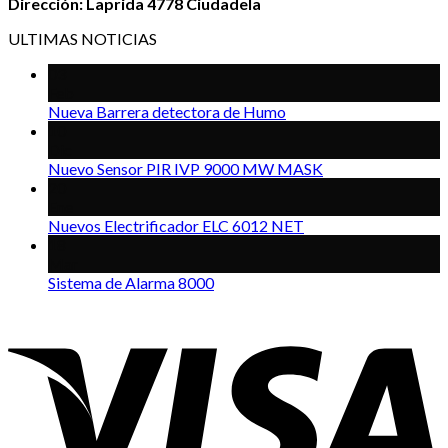
Dirección: Laprida 4778 Ciudadela
ULTIMAS NOTICIAS
03
Feb
Nueva Barrera detectora de Humo
10
Dic
Nuevo Sensor PIR IVP 9000 MW MASK
20
Ene
Nuevos Electrificador ELC 6012 NET
18
Mar
Sistema de Alarma 8000