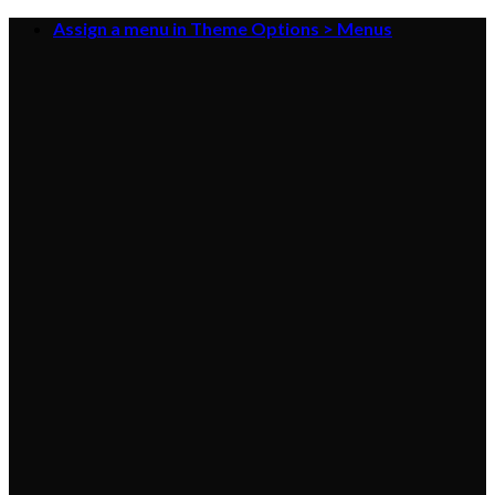
Skip
Assign a menu in Theme Options > Menus
to
content