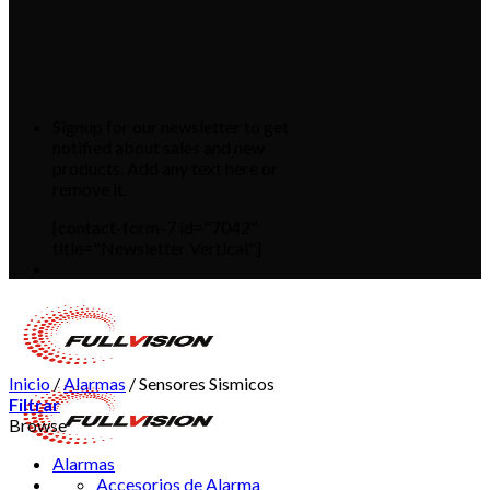
Signup for our newsletter to get
notified about sales and new
products. Add any text here or
remove it.
[contact-form-7 id="7042"
title="Newsletter Vertical"]
Inicio
/
Alarmas
/
Sensores Sismicos
Filtrar
Browse
Alarmas
Accesorios de Alarma