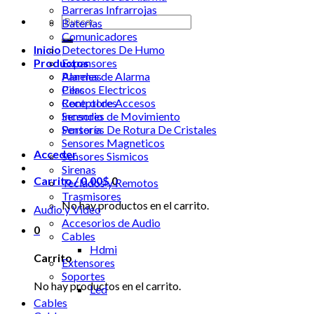
Barreras Infrarrojas
Buscar
Baterias
por:
Comunicadores
Inicio
Detectores De Humo
Productos
Expansores
Alarmas
Paneles de Alarma
Cercos Electricos
Pilas
Control de Accesos
Receptores
Incendio
Sensores de Movimiento
Portería
Sensores De Rotura De Cristales
Sensores Magneticos
Acceder
Sensores Sismicos
Sirenas
Carrito /
0.00
$
0
Teclados y Remotos
Trasmisores
No hay productos en el carrito.
Audio y Video
Accesorios de Audio
0
Cables
Hdmi
Carrito
Extensores
Soportes
No hay productos en el carrito.
Led
Cables