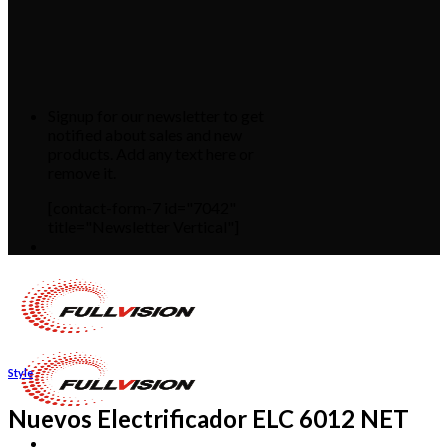
Signup for our newsletter to get
notified about sales and new
products. Add any text here or
remove it.
[contact-form-7 id="7042"
title="Newsletter Vertical"]
Style
Nuevos Electrificador ELC 6012 NET