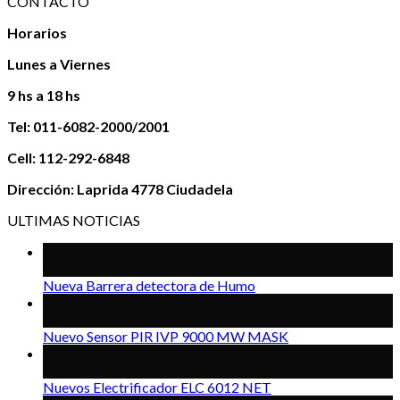
CONTACTO
Horarios
Lunes a Viernes
9 hs a 18 hs
Tel: 011-6082-2000/2001
Cell: 112-292-6848
Dirección: Laprida 4778 Ciudadela
ULTIMAS NOTICIAS
03
Feb
Nueva Barrera detectora de Humo
10
Dic
Nuevo Sensor PIR IVP 9000 MW MASK
20
Ene
Nuevos Electrificador ELC 6012 NET