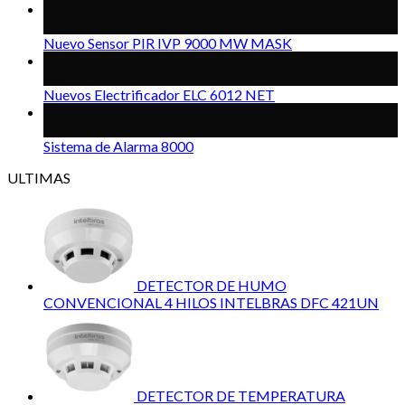
10
Dic
Nuevo Sensor PIR IVP 9000 MW MASK
20
Ene
Nuevos Electrificador ELC 6012 NET
18
Mar
Sistema de Alarma 8000
ULTIMAS
DETECTOR DE HUMO
CONVENCIONAL 4 HILOS INTELBRAS DFC 421UN
DETECTOR DE TEMPERATURA