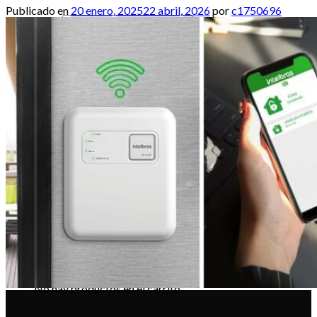
Publicado en
20 enero, 2025
22 abril, 2026
por
c1750696
Buscar
por:
Inicio
Productos
Alarmas
Cercos Electricos
Control de Accesos
Incendio
Portería
Acceder
Carrito /
0.00
$
0
No hay productos en el carrito.
0
Carrito
No hay productos en el carrito.
20
Ene