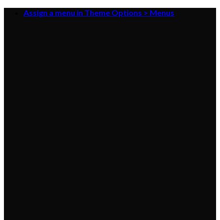
Skip
Assign a menu in Theme Options > Menus
to
content