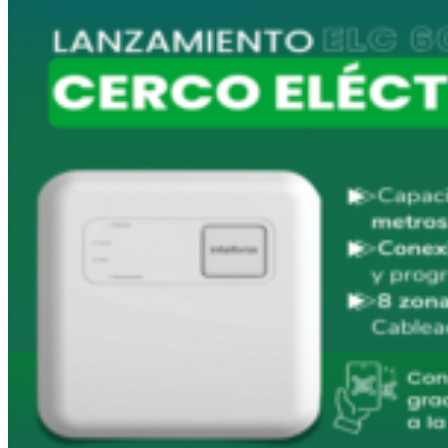
Buscar
por:
Inicio
Productos
Alarmas
Cercos Electricos
Control de Accesos
Incendio
Portería
Acceder
Carrito /
0.00
$
0
No hay productos en el carrito.
0
Carrito
No hay productos en el carrito.