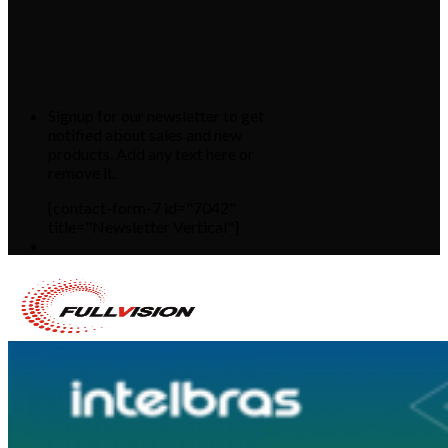
Signup for our newsletter to get
notified about sales and new
products. Add any text here or
remove it.
[contact-form-7 id="7042"
title="Newsletter Vertical"]