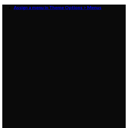
Skip
Assign a menu in Theme Options > Menus
to
content