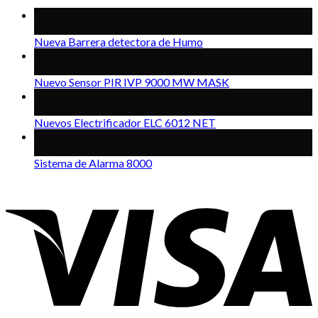
03
Feb
Nueva Barrera detectora de Humo
10
Dic
Nuevo Sensor PIR IVP 9000 MW MASK
20
Ene
Nuevos Electrificador ELC 6012 NET
18
Mar
Sistema de Alarma 8000