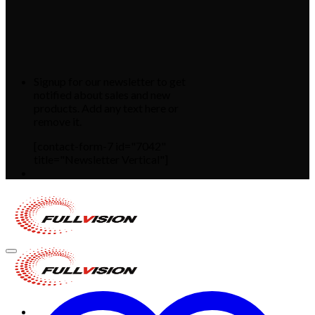
Signup for our newsletter to get
notified about sales and new
products. Add any text here or
remove it.
[contact-form-7 id="7042"
title="Newsletter Vertical"]