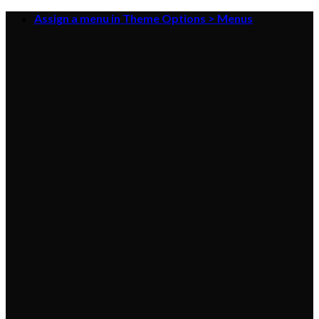
Skip
Assign a menu in Theme Options > Menus
to
content