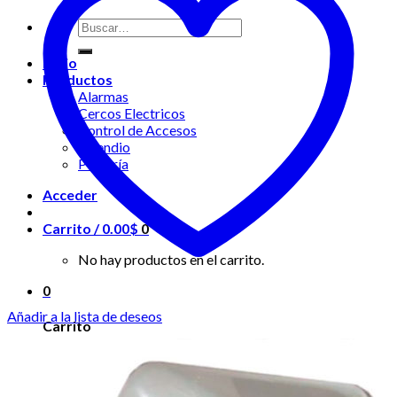
Buscar
por:
Inicio
Productos
Alarmas
Cercos Electricos
Control de Accesos
Incendio
Portería
Acceder
Carrito /
0.00
$
0
No hay productos en el carrito.
0
Añadir a la lista de deseos
Carrito
No hay productos en el carrito.