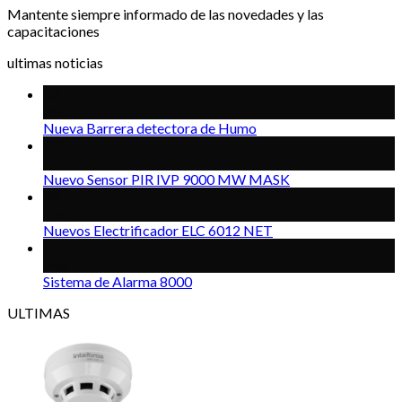
Mantente siempre informado de las novedades y las
capacitaciones
ultimas noticias
03
Feb
Nueva Barrera detectora de Humo
10
Dic
Nuevo Sensor PIR IVP 9000 MW MASK
20
Ene
Nuevos Electrificador ELC 6012 NET
18
Mar
Sistema de Alarma 8000
ULTIMAS