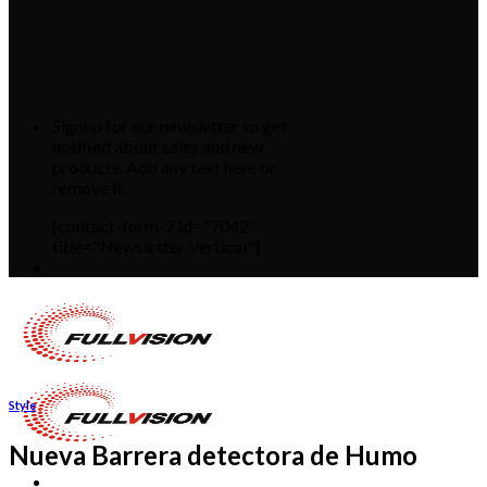
Signup for our newsletter to get
notified about sales and new
products. Add any text here or
remove it.
[contact-form-7 id="7042"
title="Newsletter Vertical"]
Style
Nueva Barrera detectora de Humo