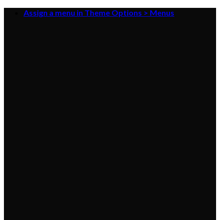
Skip
Assign a menu in Theme Options > Menus
to
content