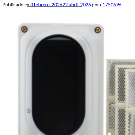
Publicado en
3 febrero, 2026
22 abril, 2026
por
c1750696
Buscar
por:
Inicio
Productos
Alarmas
Cercos Electricos
Control de Accesos
Incendio
Portería
Acceder
Carrito /
0.00
$
0
No hay productos en el carrito.
0
Carrito
No hay productos en el carrito.