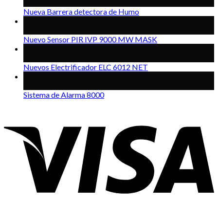
Feb
Nueva Barrera detectora de Humo
10
Dic
Nuevo Sensor PIR IVP 9000 MW MASK
20
Ene
Nuevos Electrificador ELC 6012 NET
18
Mar
Sistema de Alarma 8000