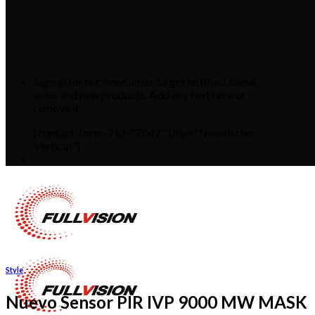
Signup for our newsletter to get notified about
sales and new products. Add any text here or
remove it.
[contact-form-7 id="7042" title="Newsletter
Vertical"]
Style
Nuevo Sensor PIR IVP 9000 MW MASK