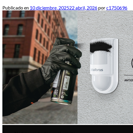
Publicado en
10 diciembre, 2025
22 abril, 2026
por
c1750696
Buscar
por:
Inicio
Productos
Alarmas
Cercos Electricos
Control de Accesos
Incendio
Portería
Acceder
Carrito /
0.00
$
0
No hay productos en el carrito.
0
Carrito
10