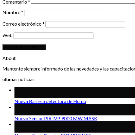
Comentario
*
Nombre
*
Correo electrónico
*
Web
About
Mantente siempre informado de las novedades y las capacitacio
ultimas noticias
03
Feb
Nueva Barrera detectora de Humo
10
Dic
Nuevo Sensor PIR IVP 9000 MW MASK
20
Ene