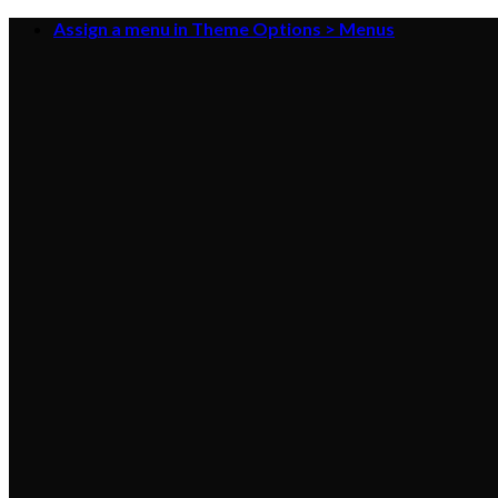
Skip
Assign a menu in Theme Options > Menus
to
content