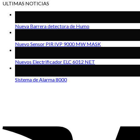
ULTIMAS NOTICIAS
03
Feb
Nueva Barrera detectora de Humo
10
Dic
Nuevo Sensor PIR IVP 9000 MW MASK
20
Ene
Nuevos Electrificador ELC 6012 NET
18
Mar
Sistema de Alarma 8000