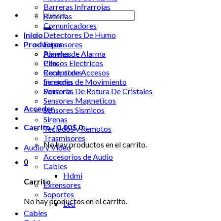
Barreras Infrarrojas
Buscar
Baterias
por:
Comunicadores
Inicio
Detectores De Humo
Productos
Expansores
Alarmas
Paneles de Alarma
Cercos Electricos
Pilas
Control de Accesos
Receptores
Incendio
Sensores de Movimiento
Portería
Sensores De Rotura De Cristales
Sensores Magneticos
Acceder
Sensores Sismicos
Sirenas
Carrito /
0.00
$
0
Teclados y Remotos
Trasmisores
No hay productos en el carrito.
Audio y Video
Accesorios de Audio
0
Cables
Hdmi
Carrito
Extensores
Soportes
No hay productos en el carrito.
Led
Cables