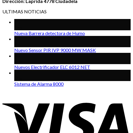
Dirección: Laprida 4778 Ciudadela
ULTIMAS NOTICIAS
03
Feb
Nueva Barrera detectora de Humo
10
Dic
Nuevo Sensor PIR IVP 9000 MW MASK
20
Ene
Nuevos Electrificador ELC 6012 NET
18
Mar
Sistema de Alarma 8000