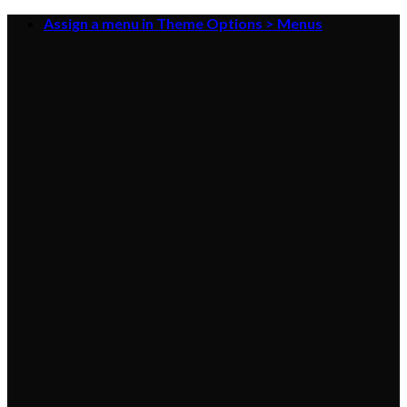
Skip
Assign a menu in Theme Options > Menus
to
content