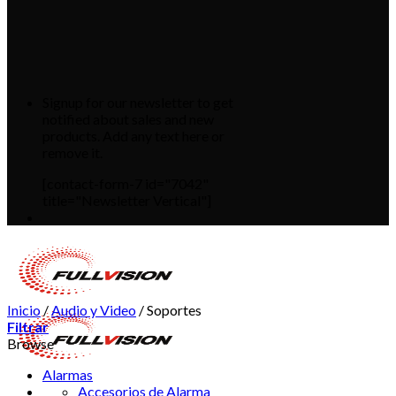
Signup for our newsletter to get
notified about sales and new
products. Add any text here or
remove it.
[contact-form-7 id="7042"
title="Newsletter Vertical"]
Inicio
/
Audio y Video
/
Soportes
Filtrar
Browse
Alarmas
Accesorios de Alarma