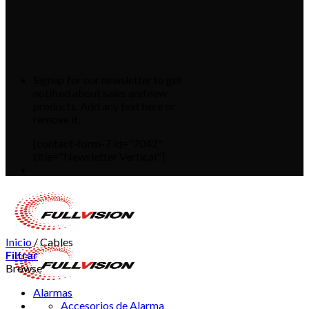
Signup for our newsletter to get
notified about sales and new
products. Add any text here or
remove it.
[contact-form-7 id="7042"
title="Newsletter Vertical"]
Inicio
/
Cables
Filtrar
Browse
Alarmas
Accesorios de Alarma