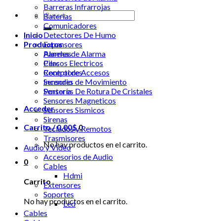
Barreras Infrarrojas
Buscar
Baterias
por:
Comunicadores
Inicio
Detectores De Humo
Productos
Expansores
Alarmas
Paneles de Alarma
Cercos Electricos
Pilas
Control de Accesos
Receptores
Incendio
Sensores de Movimiento
Portería
Sensores De Rotura De Cristales
Sensores Magneticos
Acceder
Sensores Sismicos
Sirenas
Carrito /
0.00
$
0
Teclados y Remotos
Trasmisores
No hay productos en el carrito.
Audio y Video
Accesorios de Audio
0
Cables
Hdmi
Carrito
Extensores
Soportes
No hay productos en el carrito.
Led
Cables