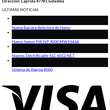
Dirección: Laprida 4778 Ciudadela
ULTIMAS NOTICIAS
03
Feb
Nueva Barrera detectora de Humo
10
Dic
Nuevo Sensor PIR IVP 9000 MW MASK
20
Ene
Nuevos Electrificador ELC 6012 NET
18
Mar
Sistema de Alarma 8000