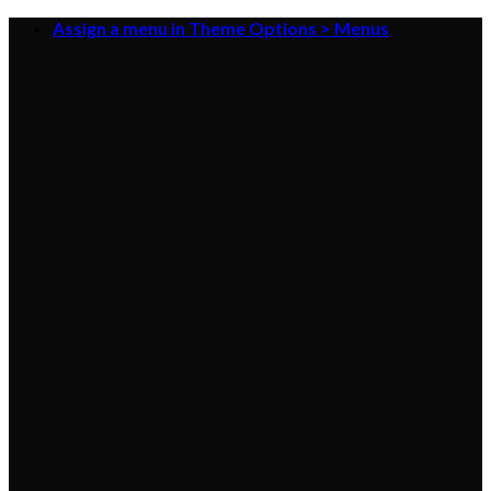
Skip
Assign a menu in Theme Options > Menus
to
content