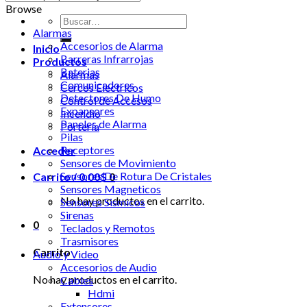
Browse
Buscar
Alarmas
por:
Accesorios de Alarma
Inicio
Barreras Infrarrojas
Productos
Baterias
Alarmas
Comunicadores
Cercos Electricos
Detectores De Humo
Control de Accesos
Expansores
Incendio
Paneles de Alarma
Portería
Pilas
Receptores
Acceder
Sensores de Movimiento
Sensores De Rotura De Cristales
Carrito /
0.00
$
0
Sensores Magneticos
No hay productos en el carrito.
Sensores Sismicos
Sirenas
0
Teclados y Remotos
Trasmisores
Carrito
Audio y Video
Accesorios de Audio
No hay productos en el carrito.
Cables
Hdmi
Extensores