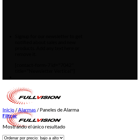
Signup for our newsletter to get
notified about sales and new
products. Add any text here or
remove it.
[contact-form-7 id="7042"
title="Newsletter Vertical"]
Inicio
/
Alarmas
/
Paneles de Alarma
Filtrar
Mostrando el único resultado