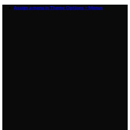
Skip
Assign a menu in Theme Options > Menus
to
content