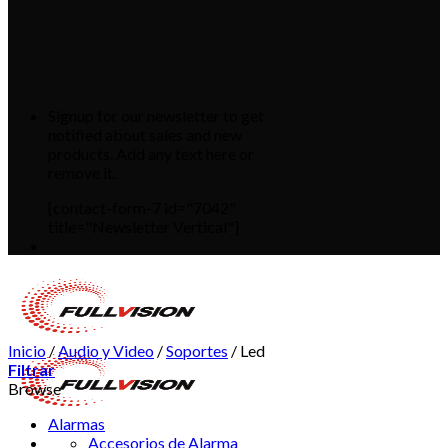
Signup for our newsletter to get
notified about sales and new
products. Add any text here or
remove it.
[contact-form-7 id="7042"
title="Newsletter Vertical"]
Inicio
/
Audio y Video
/
Soportes
/
Led
Filtrar
Browse
Alarmas
Accesorios de Alarma