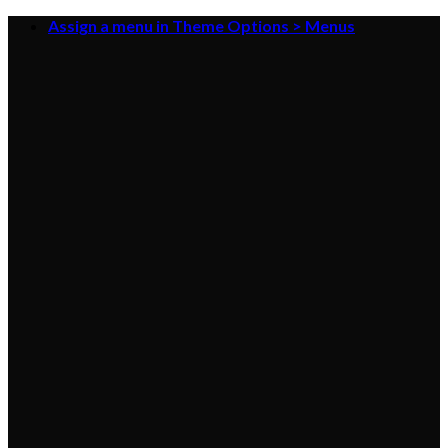
Skip
Assign a menu in Theme Options > Menus
to
content