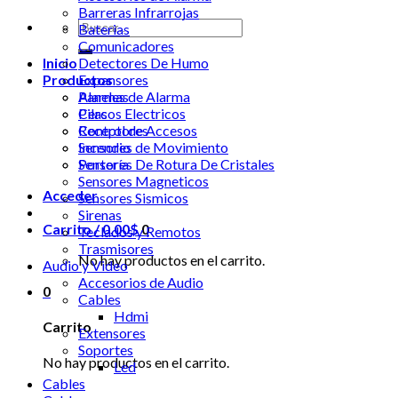
Barreras Infrarrojas
Buscar
Baterias
por:
Comunicadores
Inicio
Detectores De Humo
Productos
Expansores
Alarmas
Paneles de Alarma
Cercos Electricos
Pilas
Control de Accesos
Receptores
Incendio
Sensores de Movimiento
Portería
Sensores De Rotura De Cristales
Sensores Magneticos
Acceder
Sensores Sismicos
Sirenas
Carrito /
0.00
$
0
Teclados y Remotos
Trasmisores
No hay productos en el carrito.
Audio y Video
Accesorios de Audio
0
Cables
Hdmi
Carrito
Extensores
Soportes
No hay productos en el carrito.
Led
Cables