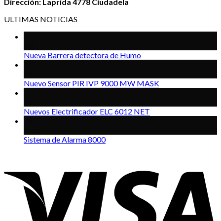
Dirección: Laprida 4778 Ciudadela
ULTIMAS NOTICIAS
03
Feb
Nueva Barrera detectora de Humo
10
Dic
Nuevo Sensor PIR IVP 9000 MW MASK
20
Ene
Nuevos Electrificador ELC 6012 NET
18
Mar
Sistema de Alarma 8000