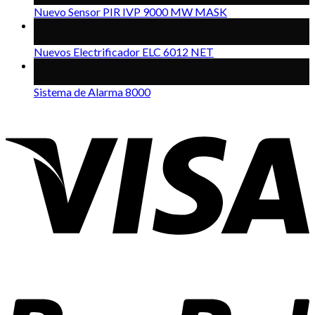
Nuevo Sensor PIR IVP 9000 MW MASK
20
Ene
Nuevos Electrificador ELC 6012 NET
18
Mar
Sistema de Alarma 8000