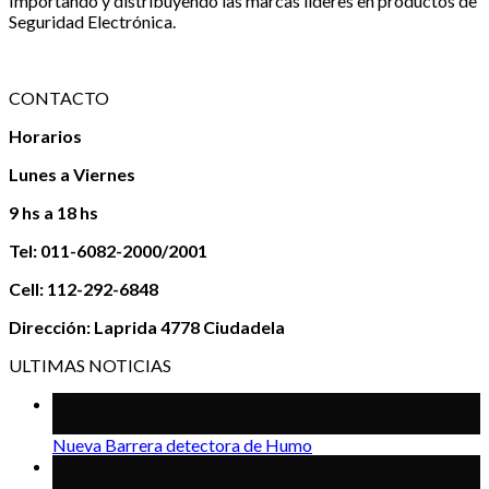
Importando y distribuyendo las marcas lideres en productos de
Seguridad Electrónica.
CONTACTO
Horarios
Lunes a Viernes
9 hs a 18 hs
Tel: 011-6082-2000/2001
Cell: 112-292-6848
Dirección: Laprida 4778 Ciudadela
ULTIMAS NOTICIAS
03
Feb
Nueva Barrera detectora de Humo
10
Dic