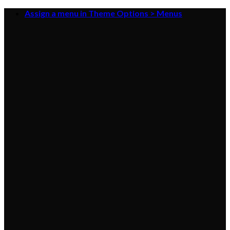
Skip
Assign a menu in Theme Options > Menus
to
content