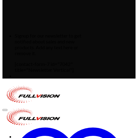
Signup for our newsletter to get
notified about sales and new
products. Add any text here or
remove it.
[contact-form-7 id="7042"
title="Newsletter Vertical"]