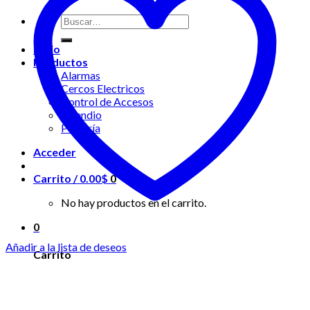
Buscar
por:
Inicio
Productos
Alarmas
Cercos Electricos
Control de Accesos
Incendio
Portería
Acceder
Carrito /
0.00
$
0
No hay productos en el carrito.
0
Añadir a la lista de deseos
Carrito
No hay productos en el carrito.