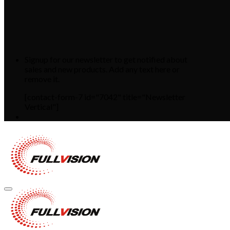
Signup for our newsletter to get notified about
sales and new products. Add any text here or
remove it.
[contact-form-7 id="7042" title="Newsletter
Vertical"]