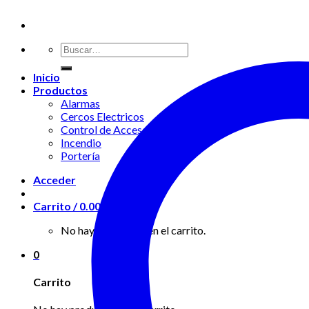
Buscar
por:
Inicio
Productos
Alarmas
Cercos Electricos
Control de Accesos
Incendio
Portería
Acceder
Carrito /
0.00
$
0
No hay productos en el carrito.
0
Carrito