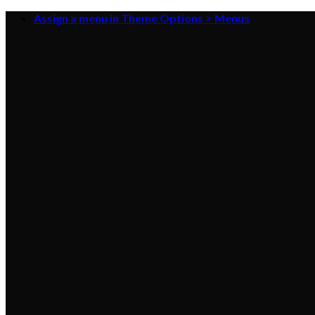
Skip
Assign a menu in Theme Options > Menus
to
content