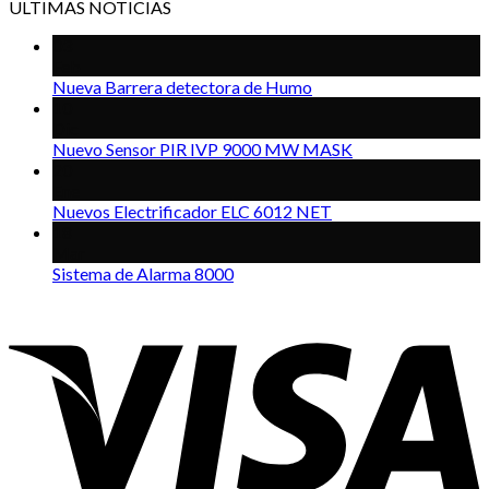
ULTIMAS NOTICIAS
03
Feb
Nueva Barrera detectora de Humo
10
Dic
Nuevo Sensor PIR IVP 9000 MW MASK
20
Ene
Nuevos Electrificador ELC 6012 NET
18
Mar
Sistema de Alarma 8000