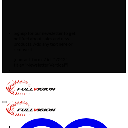
Signup for our newsletter to get
notified about sales and new
products. Add any text here or
remove it.
[contact-form-7 id="7042"
title="Newsletter Vertical"]