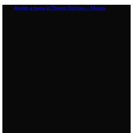
Skip
Assign a menu in Theme Options > Menus
to
content