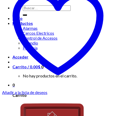
Buscar
por:
Inicio
Productos
Alarmas
Cercos Electricos
Control de Accesos
Incendio
Portería
Acceder
Carrito /
0.00
$
0
No hay productos en el carrito.
0
Añadir a la lista de deseos
Carrito
No hay productos en el carrito.