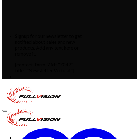
Signup for our newsletter to get
notified about sales and new
products. Add any text here or
remove it.
[contact-form-7 id="7042"
title="Newsletter Vertical"]