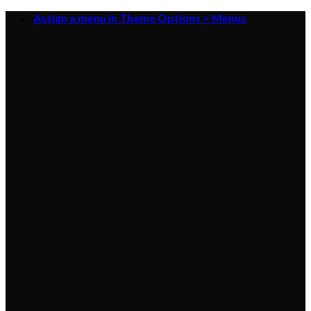
Skip
Assign a menu in Theme Options > Menus
to
content