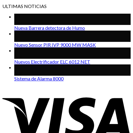
ULTIMAS NOTICIAS
03
Feb
Nueva Barrera detectora de Humo
10
Dic
Nuevo Sensor PIR IVP 9000 MW MASK
20
Ene
Nuevos Electrificador ELC 6012 NET
18
Mar
Sistema de Alarma 8000