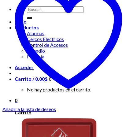
Buscar
por:
Inicio
Productos
Alarmas
Cercos Electricos
Control de Accesos
Incendio
Portería
Acceder
Carrito /
0.00
$
0
No hay productos en el carrito.
0
Añadir a la lista de deseos
Carrito
No hay productos en el carrito.